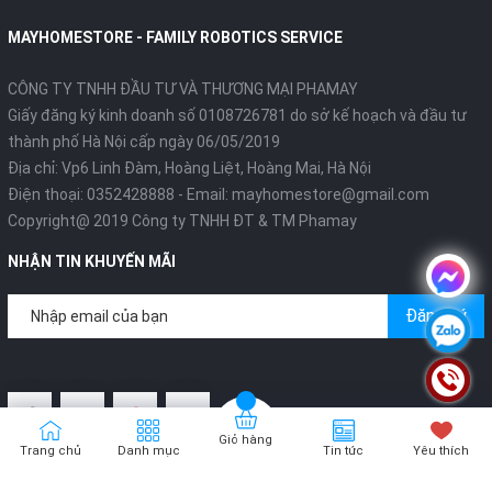
MAYHOMESTORE - FAMILY ROBOTICS SERVICE
CÔNG TY TNHH ĐẦU TƯ VÀ THƯƠNG MẠI PHAMAY
Giấy đăng ký kinh doanh số 0108726781 do sở kế hoạch và đầu tư
thành phố Hà Nội cấp ngày 06/05/2019
Địa chỉ: Vp6 Linh Đàm, Hoàng Liệt, Hoàng Mai, Hà Nội
Điện thoại:
0352428888
- Email:
mayhomestore@gmail.com
Copyright@ 2019 Công ty TNHH ĐT & TM Phamay
NHẬN TIN KHUYẾN MÃI
Đăng ký
Giỏ hàng
Trang chủ
Danh mục
Tin tức
Yêu thích