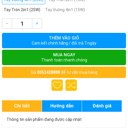
Tay Tròn 2in1 (25W)
Tay Vuông 4in1 (15W)
–
+
THÊM VÀO GIỎ
Cam kết chính hãng / đổi trả 7 ngày
MUA NGAY
Thanh toán nhanh chóng
Gọi
0352428888
để tư vấn mua hàng
Chi tiết
Hướng dẫn
Đánh giá
Thông tin sản phẩm đang được cập nhật