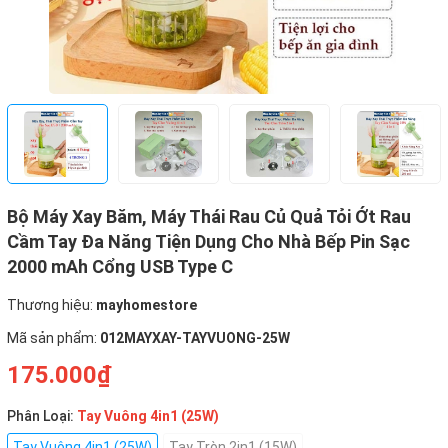
Bộ Máy Xay Băm, Máy Thái Rau Củ Quả Tỏi Ớt Rau
Cầm Tay Đa Năng Tiện Dụng Cho Nhà Bếp Pin Sạc
2000 mAh Cổng USB Type C
Thương hiệu:
mayhomestore
Mã sản phẩm:
012MAYXAY-TAYVUONG-25W
175.000₫
Phân Loại:
Tay Vuông 4in1 (25W)
Tay Vuông 4in1 (25W)
Tay Tròn 2in1 (15W)