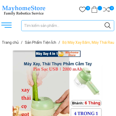
0
0
Trang chủ
/
Sản Phẩm Tiện Ích
/
Bộ Máy Xay Băm, Máy Thái Rau
Củ Quả Tỏi Ớt Rau Cầm Tay Đa Năng Tiện Dụng Cho Nhà Bếp Pin
Sạc 2000 mAh Cổng USB Type C