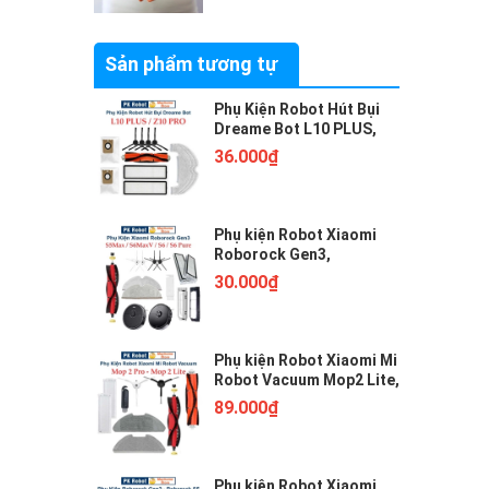
14/12/2017
Sản phẩm tương tự
Phụ Kiện Robot Hút Bụi
Dreame Bot L10 PLUS,
Z10 PRO. Phụ Kiện Robot
36.000₫
Hút Bụi Lau Nhà Xiaomi
Dreame Bot.
Phụ kiện Robot Xiaomi
Roborock Gen3,
Roborock S5Max,
30.000₫
S6MaxV, S6, S6 Pure.
Chổi lăn, chổi cạnh, khăn
lau, bộ lọc ///
Phụ kiện Robot Xiaomi Mi
Robot Vacuum Mop2 Lite,
Mop2 Pro, chổi lăn, chổi
89.000₫
ven, bộ lọc hepa, khăn
lau, tools vệ sinh///
Phụ kiện Robot Xiaomi