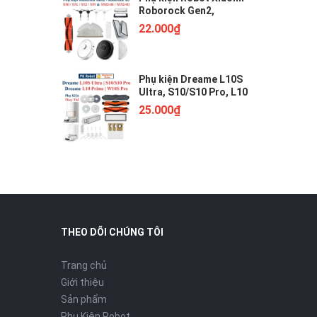
Roborock Gen2,
Roborock S50, S51, S52,
22.000₫
S55, S502, S552. Chổi lăn,
chổi cạnh, khăn lau, bộ
lọc //
Phụ kiện Dreame L10S
Ultra, S10/S10 Pro, L10
Prime, W10S Pro, Chổi
25.000₫
lăn, Chổi cạnh, Bộ lọc,
Giẻ Lau, Túi bụi///
THEO DÕI CHÚNG TÔI
Trang chủ
Giới thiệu
Sản phẩm
Phụ Kiện Robot