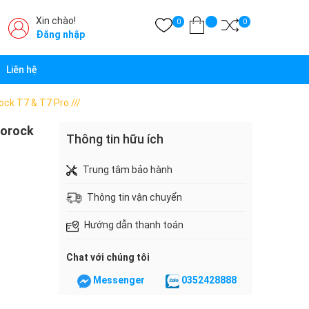
Xin chào!
0
0
Đăng nhập
Liên hệ
ck T7 & T7 Pro ///
borock
Thông tin hữu ích
Trung tâm bảo hành
Thông tin vận chuyển
Hướng dẫn thanh toán
Chat với chúng tôi
Messenger
0352428888