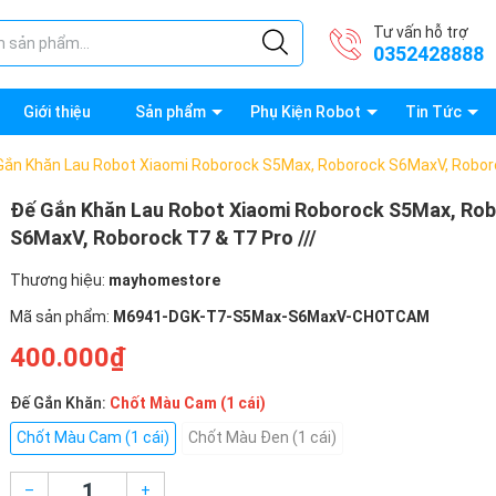
Tư vấn hỗ trợ
0352428888
Giới thiệu
Sản phẩm
Phụ Kiện Robot
Tin Tức
Gắn Khăn Lau Robot Xiaomi Roborock S5Max, Roborock S6MaxV, Roboro
Đế Gắn Khăn Lau Robot Xiaomi Roborock S5Max, Ro
S6MaxV, Roborock T7 & T7 Pro ///
Thương hiệu:
mayhomestore
Mã sản phẩm:
M6941-DGK-T7-S5Max-S6MaxV-CHOTCAM
400.000₫
Đế Gắn Khăn:
Chốt Màu Cam (1 cái)
Chốt Màu Cam (1 cái)
Chốt Màu Đen (1 cái)
–
+