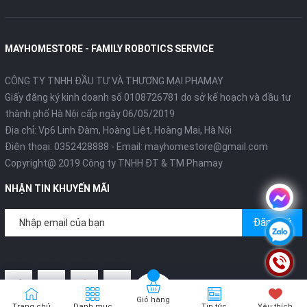
MAYHOMESTORE - FAMILY ROBOTICS SERVICE
CÔNG TY TNHH ĐẦU TƯ VÀ THƯƠNG MẠI PHAMAY
Giấy đăng ký kinh doanh số 0108726781 do sở kế hoạch và đầu tư
thành phố Hà Nội cấp ngày 06/05/2019
Địa chỉ: Vp6 Linh Đàm, Hoàng Liệt, Hoàng Mai, Hà Nội
Điện thoại:
0352428888
- Email:
mayhomestore@gmail.com
Copyright@ 2019 Công ty TNHH ĐT & TM Phamay
NHẬN TIN KHUYẾN MÃI
Đăng ký
Giỏ hàng
Trang chủ
Danh mục
Tin tức
Yêu thích