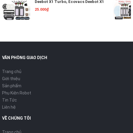
Deebot X1 Turbo, Ecovacs Deebot X1
Omni, Phụ Kiện Robot Hút Bụi Lau Nhà
25.000₫
Ecovacs Deebot X1
VĂN PHÒNG GIAO DỊCH
Trang chủ
Giới thiệu
Sản phẩm
Phụ Kiện Robot
Tin Tức
Liên hệ
VỀ CHÚNG TÔI
Trang chủ