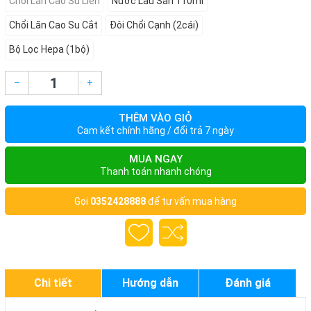
Chổi Lăn Cao Su Liền
Nước Lau Sàn 110ml
Chổi Lăn Cao Su Cắt
Đôi Chổi Cạnh (2cái)
Bộ Lọc Hepa (1bộ)
–
+
THÊM VÀO GIỎ
Cam kết chính hãng / đổi trả 7 ngày
MUA NGAY
Thanh toán nhanh chóng
Gọi
0352428888
để tư vấn mua hàng
Chi tiết
Hướng dẫn
Đánh giá