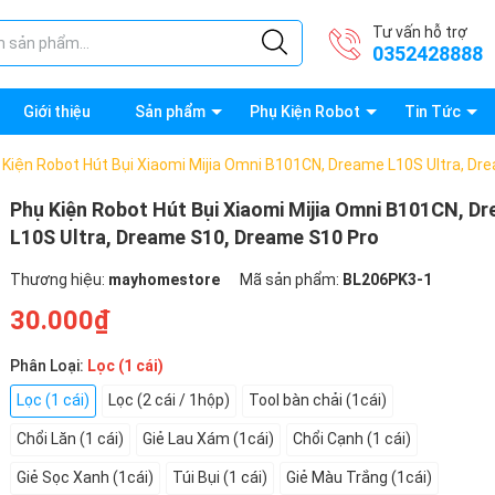
Tư vấn hỗ trợ
0352428888
Giới thiệu
Sản phẩm
Phụ Kiện Robot
Tin Tức
 Kiện Robot Hút Bụi Xiaomi Mijia Omni B101CN, Dreame L10S Ultra, D
Phụ Kiện Robot Hút Bụi Xiaomi Mijia Omni B101CN, D
L10S Ultra, Dreame S10, Dreame S10 Pro
Thương hiệu:
mayhomestore
Mã sản phẩm:
BL206PK3-1
30.000₫
Phân Loại:
Lọc (1 cái)
Lọc (1 cái)
Lọc (2 cái / 1hộp)
Tool bàn chải (1cái)
Chổi Lăn (1 cái)
Giẻ Lau Xám (1cái)
Chổi Cạnh (1 cái)
Giẻ Sọc Xanh (1cái)
Túi Bụi (1 cái)
Giẻ Màu Trắng (1cái)