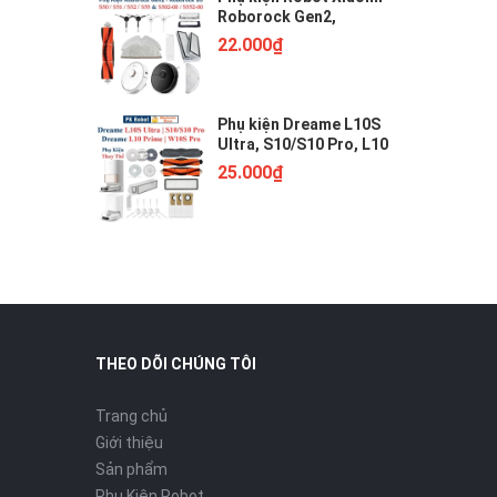
Roborock Gen2,
Roborock S50, S51, S52,
22.000₫
S55, S502, S552. Chổi lăn,
chổi cạnh, khăn lau, bộ
lọc //
Phụ kiện Dreame L10S
Ultra, S10/S10 Pro, L10
Prime, W10S Pro, Chổi
25.000₫
lăn, Chổi cạnh, Bộ lọc,
Giẻ Lau, Túi bụi///
THEO DÕI CHÚNG TÔI
Trang chủ
Giới thiệu
Sản phẩm
Phụ Kiện Robot