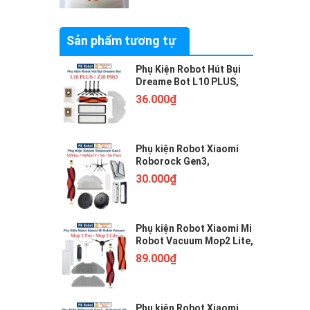
14/12/2017
Sản phẩm tương tự
Phụ Kiện Robot Hút Bụi
Dreame Bot L10 PLUS,
Z10 PRO. Phụ Kiện Robot
36.000₫
Hút Bụi Lau Nhà Xiaomi
Dreame Bot.
Phụ kiện Robot Xiaomi
Roborock Gen3,
Roborock S5Max,
30.000₫
S6MaxV, S6, S6 Pure.
Chổi lăn, chổi cạnh, khăn
lau, bộ lọc ///
Phụ kiện Robot Xiaomi Mi
Robot Vacuum Mop2 Lite,
Mop2 Pro, chổi lăn, chổi
89.000₫
ven, bộ lọc hepa, khăn
lau, tools vệ sinh///
Phụ kiện Robot Xiaomi