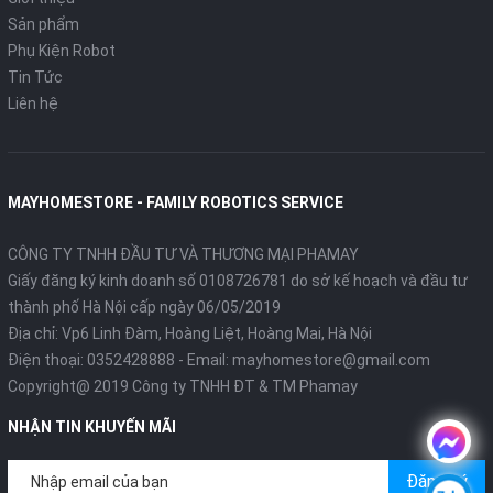
Sản phẩm
Phụ Kiện Robot
Tin Tức
Liên hệ
MAYHOMESTORE - FAMILY ROBOTICS SERVICE
CÔNG TY TNHH ĐẦU TƯ VÀ THƯƠNG MẠI PHAMAY
Giấy đăng ký kinh doanh số 0108726781 do sở kế hoạch và đầu tư
thành phố Hà Nội cấp ngày 06/05/2019
Địa chỉ: Vp6 Linh Đàm, Hoàng Liệt, Hoàng Mai, Hà Nội
Điện thoại:
0352428888
- Email:
mayhomestore@gmail.com
Copyright@ 2019 Công ty TNHH ĐT & TM Phamay
NHẬN TIN KHUYẾN MÃI
Đăng ký