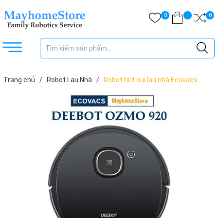
0
0
Trang chủ
/
Robot Lau Nhà
/
Robot hút bụi lau nhà Ecovacs
OZMO 920 (DX5G phiên bản quốc tế) Bảo hành 18 tháng full vat