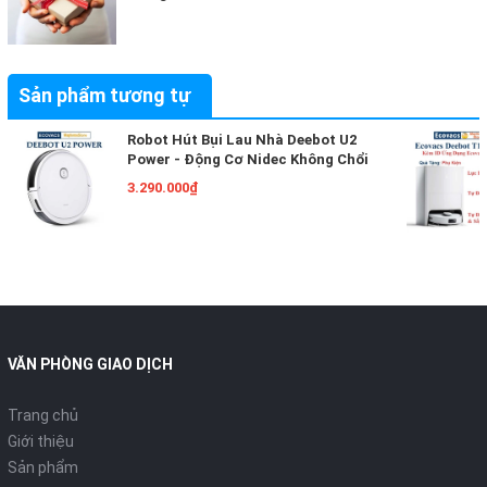
Sản phẩm tương tự
Robot Hút Bụi Lau Nhà Deebot U2
Power - Động Cơ Nidec Không Chổi
Than Của Nhật Bản [Chính Hãng
3.290.000₫
Ecovacs] Released 09/2020
VĂN PHÒNG GIAO DỊCH
Trang chủ
Giới thiệu
Sản phẩm