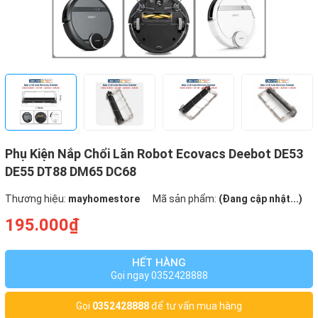
Phụ Kiện Nắp Chổi Lăn Robot Ecovacs Deebot DE53
DE55 DT88 DM65 DC68
Thương hiệu:
mayhomestore
Mã sản phẩm:
(Đang cập nhật...)
195.000₫
HẾT HÀNG
Gọi ngay 0352428888
Gọi
0352428888
để tư vấn mua hàng