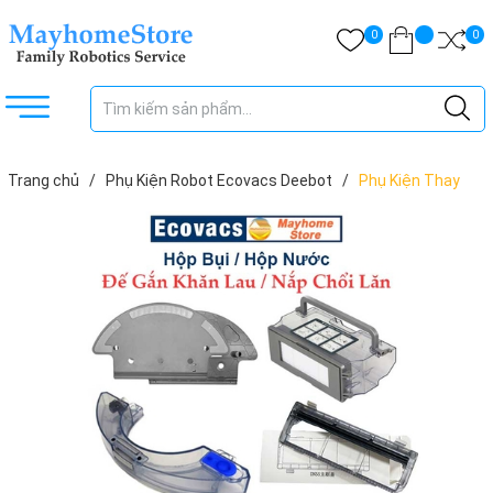
0
0
Trang chủ
/
Phụ Kiện Robot Ecovacs Deebot
/
Phụ Kiện Thay
Thế Robot Ecovacs Deebot DN33 DN55 DN320 DN520 Hộp Bụi / Hộp
Nước / Nắp Chổi Lăn / Đế Gắn Khăn Lau ///