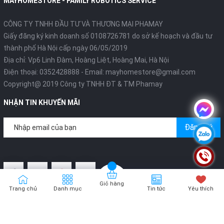
MAYHOMESTORE - FAMILY ROBOTICS SERVICE
CÔNG TY TNHH ĐẦU TƯ VÀ THƯƠNG MẠI PHAMAY
Giấy đăng ký kinh doanh số 0108726781 do sở kế hoạch và đầu tư
thành phố Hà Nội cấp ngày 06/05/2019
Địa chỉ: Vp6 Linh Đàm, Hoàng Liệt, Hoàng Mai, Hà Nội
Điện thoại:
0352428888
- Email:
mayhomestore@gmail.com
Copyright@ 2019 Công ty TNHH ĐT & TM Phamay
NHẬN TIN KHUYẾN MÃI
Đăng ký
Giỏ hàng
Trang chủ
Danh mục
Tin tức
Yêu thích