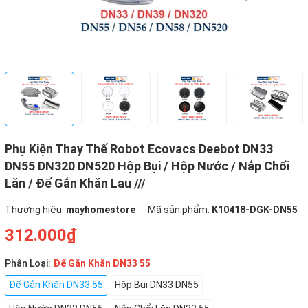
Phụ Kiện Thay Thế Robot Ecovacs Deebot DN33
DN55 DN320 DN520 Hộp Bụi / Hộp Nước / Nắp Chổi
Lăn / Đế Gắn Khăn Lau ///
Thương hiệu:
mayhomestore
Mã sản phẩm:
K10418-DGK-DN55
312.000₫
Phân Loại:
Đế Gắn Khăn DN33 55
Đế Gắn Khăn DN33 55
Hộp Bụi DN33 DN55