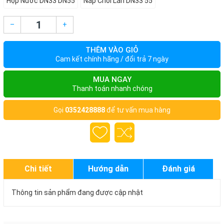
Hộp Nước DN33 DN55
Nắp Chổi Lăn DN33 55
–
+
THÊM VÀO GIỎ
Cam kết chính hãng / đổi trả 7 ngày
MUA NGAY
Thanh toán nhanh chóng
Gọi
0352428888
để tư vấn mua hàng
Chi tiết
Hướng dẫn
Đánh giá
Thông tin sản phẩm đang được cập nhật